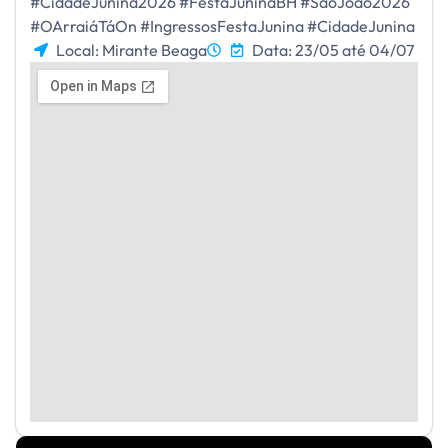
#CidadeJunina2026 #FestaJuninaBH #SãoJoão2026
#OArraiáTáOn #IngressosFestaJunina #CidadeJunina
Local: Mirante Beaga
Data: 23/05 até 04/07