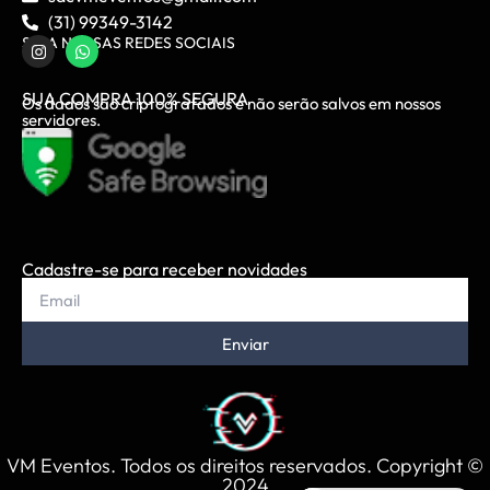
(31) 99349-3142
SIGA NOSSAS REDES SOCIAIS
SUA COMPRA 100% SEGURA
Os dados são criptografados e não serão salvos em nossos
servidores.
Cadastre-se para receber novidades
Enviar
VM Eventos. Todos os direitos reservados. Copyright ©
2024