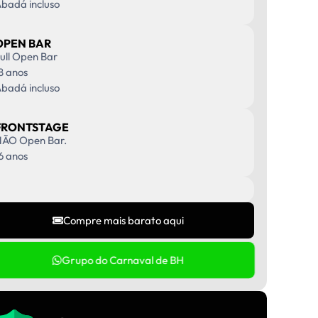
badá incluso
OPEN BAR
ull Open Bar
8 anos
badá incluso
FRONTSTAGE
ÃO Open Bar.
6 anos
Compre mais barato aqui
Grupo do Carnaval de BH