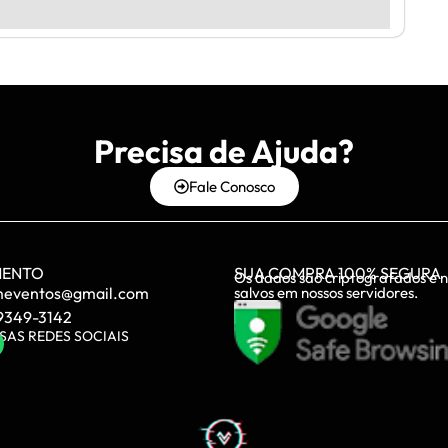
Precisa de Ajuda?
Fale Conosco
MENTO
SUA COMPRA 100% SEGURA
Os dados são criptografados e 
meventos@gmail.com
salvos em nossos servidores.
99349-3142
SAS REDES SOCIAIS