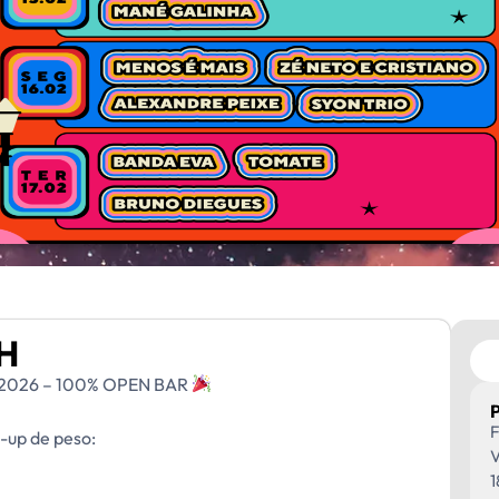
BH
2026 – 100% OPEN BAR
F
e-up de peso:
V
1