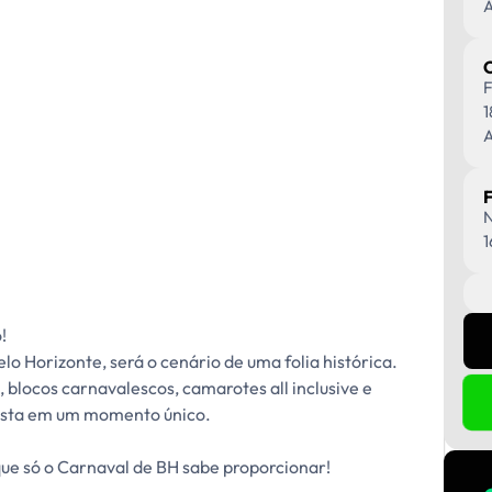
A
F
1
A
N
1
!
lo Horizonte, será o cenário de uma folia histórica.
 blocos carnavalescos, camarotes all inclusive e
festa em um momento único.
que só o Carnaval de BH sabe proporcionar!