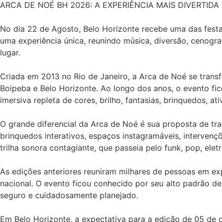
ARCA DE NOÉ BH 2026: A EXPERIÊNCIA MAIS DIVERTID
No dia 22 de Agosto, Belo Horizonte recebe uma das festas
uma experiência única, reunindo música, diversão, cenogra
lugar.
Criada em 2013 no Rio de Janeiro, a Arca de Noé se trans
Boipeba e Belo Horizonte. Ao longo dos anos, o evento fi
imersiva repleta de cores, brilho, fantasias, brinquedos, a
O grande diferencial da Arca de Noé é sua proposta de tr
brinquedos interativos, espaços instagramáveis, intervençõ
trilha sonora contagiante, que passeia pelo funk, pop, ele
As edições anteriores reuniram milhares de pessoas em e
nacional. O evento ficou conhecido por seu alto padrão d
seguro e cuidadosamente planejado.
Em Belo Horizonte, a expectativa para a edição de 05 de 