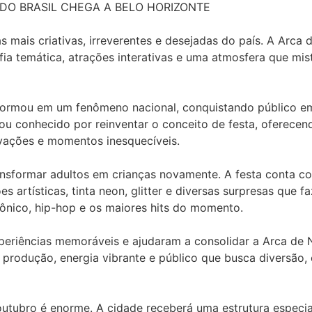
A DO BRASIL CHEGA A BELO HORIZONTE
 mais criativas, irreverentes e desejadas do país. A Arca
fia temática, atrações interativas e uma atmosfera que mis
formou em um fenômeno nacional, conquistando público em c
cou conhecido por reinventar o conceito de festa, oferece
tivações e momentos inesquecíveis.
ansformar adultos em crianças novamente. A festa conta c
es artísticas, tinta neon, glitter e diversas surpresas qu
trônico, hip-hop e os maiores hits do momento.
xperiências memoráveis e ajudaram a consolidar a Arca de
e produção, energia vibrante e público que busca diversã
outubro é enorme. A cidade receberá uma estrutura especia