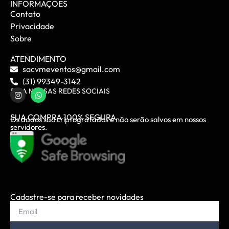
INFORMAÇÕES
Contato
Privacidade
Sobre
ATENDIMENTO
sacvmeventos@gmail.com
(31) 99349-3142
SIGA NOSSAS REDES SOCIAIS
SUA COMPRA 100% SEGURA
Os dados são criptografados e não serão salvos em nossos
servidores.
Cadastre-se para receber novidades